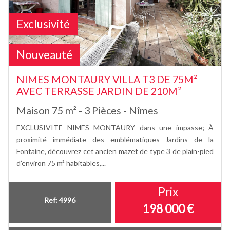
Exclusivité
Nouveauté
NIMES MONTAURY VILLA T3 DE 75M²
AVEC TERRASSE JARDIN DE 210M²
Maison 75 m² - 3 Pièces - Nîmes
EXCLUSIVITE NIMES MONTAURY dans une impasse; À
proximité immédiate des emblématiques Jardins de la
Fontaine, découvrez cet ancien mazet de type 3 de plain-pied
d’environ 75 m² habitables,...
Prix
Ref: 4996
198 000
€