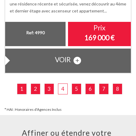
une résidence récente et sécurisée, venez découvrir au 4ème
et dernier étage avec ascenseur cet appartement...
Prix
Ref: 4990
169 000
€
VOIR
1
2
3
4
5
6
7
8
* HAI : Honoraires d'Agences Inclus
Affiner ou étendre votre