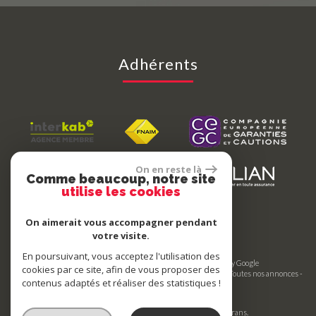
Adhérents
On en reste là
Comme beaucoup, notre site
utilise les cookies
On aimerait vous accompagner pendant
votre visite.
En poursuivant, vous acceptez l'utilisation des
© 2026 | Tous droits réservés | Traduction powered by Google
cookies par ce site, afin de vous proposer des
Plan du site
-
Mentions légales
-
Nos honoraires
-
Liens
-
Admin
-
Toutes nos annonces
-
contenus adaptés et réaliser des statistiques !
Politique RGPD
Site internet compatible multi-supports,
un seul site adaptable à tous les types d'écrans.