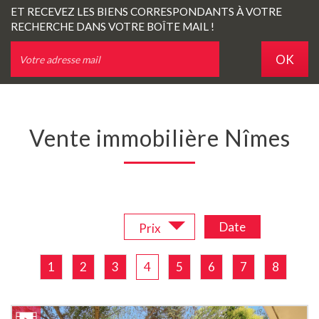
ET RECEVEZ LES BIENS CORRESPONDANTS À VOTRE
RECHERCHE DANS VOTRE BOÎTE MAIL !
OK
Vente immobilière Nîmes
Trier par :
Date
Prix
1
2
3
4
5
6
7
8