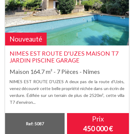
Nouveauté
NIMES EST ROUTE D'UZES MAISON T7
JARDIN PISCINE GARAGE
Maison 164.7 m² - 7 Pièces - Nîmes
NIMES EST ROUTE D'UZES A deux pas de la route d’Uzès,
venez découvrir cette belle propriété nichée dans un écrin de
verdure. Édifiée sur un terrain de plus de 2520m², cette villa
T7 d’environ...
Prix
Ref: 5087
450 000
€