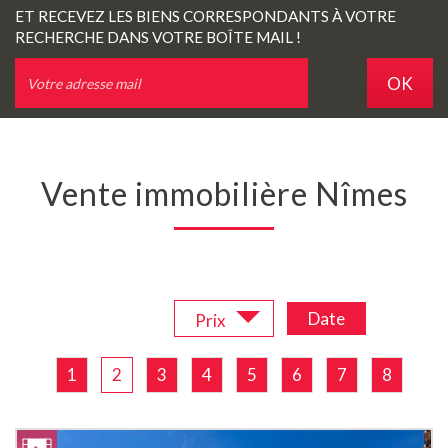
ET RECEVEZ LES BIENS CORRESPONDANTS À VOTRE
RECHERCHE DANS VOTRE BOÎTE MAIL !
OK
Vente immobilière Nîmes
Trier par :
Date
Prix
1
2
3
4
5
6
7
8