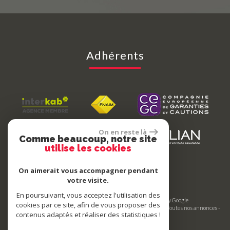
Adhérents
On en reste là
Comme beaucoup, notre site
utilise les cookies
On aimerait vous accompagner pendant
votre visite.
En poursuivant, vous acceptez l'utilisation des
© 2026 | Tous droits réservés | Traduction powered by Google
cookies par ce site, afin de vous proposer des
Plan du site
-
Mentions légales
-
Nos honoraires
-
Liens
-
Admin
-
Toutes nos annonces
-
contenus adaptés et réaliser des statistiques !
Politique RGPD
Site internet compatible multi-supports,