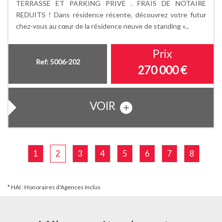
TERRASSE ET PARKING PRIVE . FRAIS DE NOTAIRE
REDUITS ! Dans résidence récente, découvrez votre futur
chez-vous au cœur de la résidence neuve de standing «...
Prix
Ref: 5006-202
270 000
€
VOIR
1
2
3
4
5
6
7
8
* HAI : Honoraires d'Agences Inclus