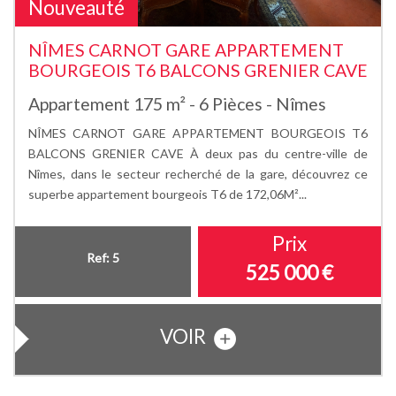
Nouveauté
NÎMES CARNOT GARE APPARTEMENT
BOURGEOIS T6 BALCONS GRENIER CAVE
Appartement 175 m² - 6 Pièces - Nîmes
NÎMES CARNOT GARE APPARTEMENT BOURGEOIS T6
BALCONS GRENIER CAVE À deux pas du centre-ville de
Nîmes, dans le secteur recherché de la gare, découvrez ce
superbe appartement bourgeois T6 de 172,06M²...
Prix
Ref: 5
525 000
€
VOIR