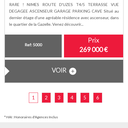
RARE ! NIMES ROUTE D'UZES T4/5 TERRASSE VUE
DEGAGEE ASCENSEUR GARAGE PARKING CAVE Situé au
dernier étage d'une agréable résidence avec ascenseur, dans
le quartier de la Gazelle. Venez découvrir...
Prix
Ref: 5000
269 000
€
VOIR
1
2
3
4
5
6
* HAI : Honoraires d'Agences Inclus