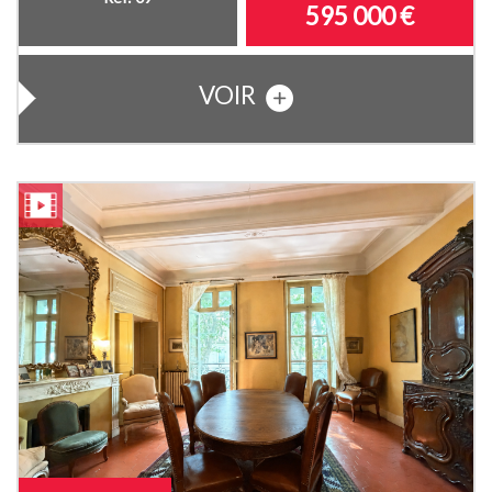
595 000
€
VOIR