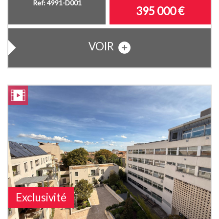
Ref: 4991-D001
395 000
€
VOIR
Exclusivité