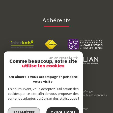
Adhérents
On en reste là
Comme beaucoup, notre site
utilise les cookies
On aimerait vous accompagner pendant
votre visite.
En poursuivant, vous acceptez l'utilisation des
© 2026 | Tous droits réservés | Traduction powered by Google
cookies par ce site, afin de vous proposer des
Plan du site
-
Mentions légales
-
Nos honoraires
-
Liens
-
Admin
-
Toutes nos annonces
-
contenus adaptés et réaliser des statistiques !
Politique RGPD
Site internet compatible multi-supports,
un seul site adaptable à tous les types d'écrans.
PARAMÉTRER
OK POUR MOI !