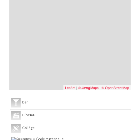
Leaflet
|
©
Maps
|
© OpenStreetMap
Jawg
Bar
Cinéma
Collège
École maternelle