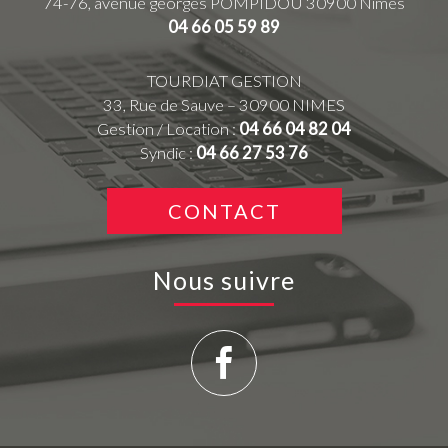
74-76, avenue georges POMPIDOU
30900
Nimes
04 66 05 59 89
TOURDIAT GESTION
33, Rue de Sauve – 30900 NIMES
Gestion / Location :
04 66 04 82 04
Syndic :
04 66 27 53 76
CONTACT
Nous suivre