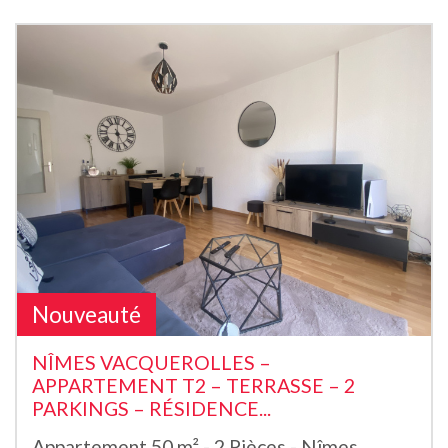
Nouveauté
NÎMES VACQUEROLLES –
APPARTEMENT T2 – TERRASSE – 2
PARKINGS – RÉSIDENCE...
Appartement 50 m² - 2 Pièces - Nîmes