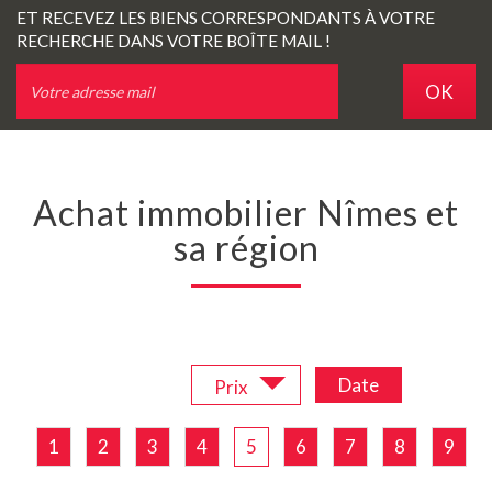
ET RECEVEZ LES BIENS CORRESPONDANTS À VOTRE
RECHERCHE DANS VOTRE BOÎTE MAIL !
OK
Achat immobilier Nîmes et
sa région
Trier par :
Date
Prix
1
2
3
4
5
6
7
8
9