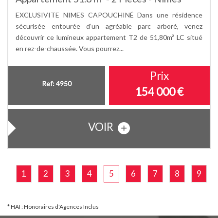
EXCLUSIVITE NIMES CAPOUCHINÉ Dans une résidence
sécurisée entourée d’un agréable parc arboré, venez
découvrir ce lumineux appartement T2 de 51,80m² LC situé
en rez-de-chaussée. Vous pourrez...
Prix
Ref: 4950
154 000
€
VOIR
1
2
3
4
5
6
7
8
9
* HAI : Honoraires d'Agences Inclus