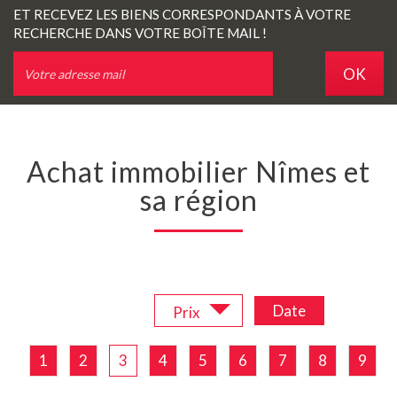
ET RECEVEZ LES BIENS CORRESPONDANTS À VOTRE
RECHERCHE DANS VOTRE BOÎTE MAIL !
OK
Achat immobilier Nîmes et
sa région
Trier par :
Date
Prix
1
2
3
4
5
6
7
8
9