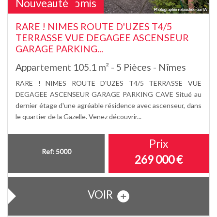
Sous Compromis
Nouveauté
RARE ! NIMES ROUTE D'UZES T4/5
TERRASSE VUE DEGAGEE ASCENSEUR
GARAGE PARKING...
Appartement 105.1 m² - 5 Pièces - Nîmes
RARE ! NIMES ROUTE D'UZES T4/5 TERRASSE VUE
DEGAGEE ASCENSEUR GARAGE PARKING CAVE Situé au
dernier étage d'une agréable résidence avec ascenseur, dans
le quartier de la Gazelle. Venez découvrir...
Prix
Ref: 5000
269 000
€
VOIR