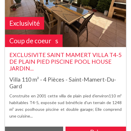
Exclusivité
Sous Compromis
Coup de coeur
EXCLUSIVITE SAINT MAMERT VILLA T4-5
DE PLAIN PIED PISCINE POOL HOUSE
JARDIN...
Villa 110 m² - 4 Pièces - Saint-Mamert-Du-
Gard
Construite en 2001 cette villa de plain pied d'environ110 m²
habitables T4-5, exposée sud bénéficie d'un terrain de 1248
m² avec poolhouse piscine et double garage; Elle comprend
une cuisine...