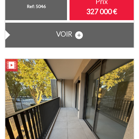
Prix
Ref: 5046
327 000
€
VOIR