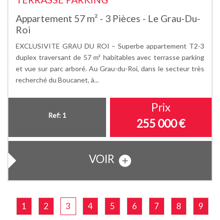
Appartement 57 m² - 3 Pièces - Le Grau-Du-
Roi
EXCLUSIVITE GRAU DU ROI – Superbe appartement T2-3
duplex traversant de 57 m² habitables avec terrasse parking
et vue sur parc arboré. Au Grau-du-Roi, dans le secteur très
recherché du Boucanet, à...
Prix
Ref: 1
255 000
€
VOIR
1
2
3
4
5
6
7
8
9