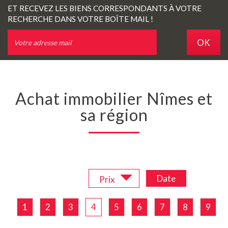
ET RECEVEZ LES BIENS CORRESPONDANTS À VOTRE
RECHERCHE DANS VOTRE BOÎTE MAIL !
OK
Achat immobilier Nîmes et
sa région
Trier par :
Date
Prix
1
2
3
4
5
6
7
8
9