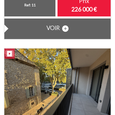
Prix
Ref: 11
226 000
€
VOIR