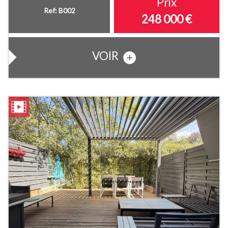
Prix
Ref: B002
248 000
€
VOIR