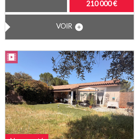
210 000
€
VOIR