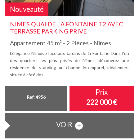
Nouveauté
NIMES QUAI DE LA FONTAINE T2 AVEC
TERRASSE PARKING PRIVE
Appartement 45 m² - 2 Pièces - Nîmes
L’élégance Nîmoise face aux Jardins de la Fontaine Dans l’un
des quartiers les plus prisés de Nîmes, découvrez une
résidence de standing au charme intemporel, idéalement
située à côté des...
Prix
Ref: 4956
222 000
€
VOIR