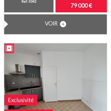
Ref: 5042
79 000
€
VOIR
Exclusivité