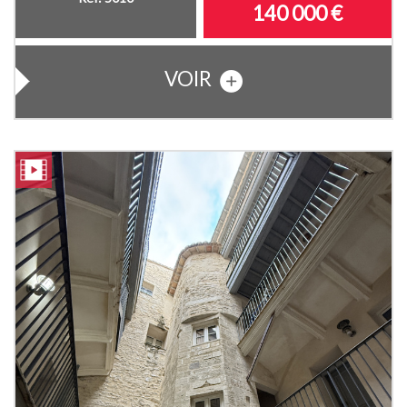
140 000
€
VOIR