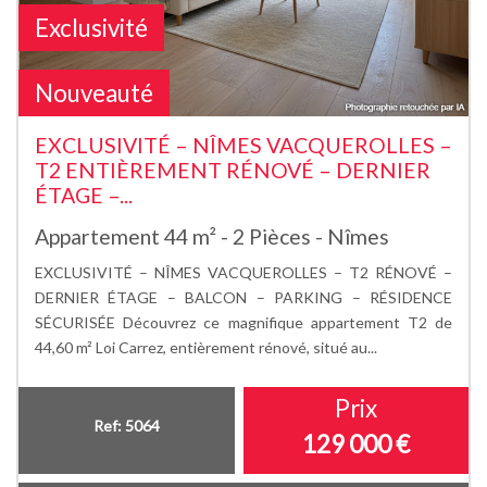
Exclusivité
Nouveauté
EXCLUSIVITÉ – NÎMES VACQUEROLLES –
T2 ENTIÈREMENT RÉNOVÉ – DERNIER
ÉTAGE –...
Appartement 44 m² - 2 Pièces - Nîmes
EXCLUSIVITÉ – NÎMES VACQUEROLLES – T2 RÉNOVÉ –
DERNIER ÉTAGE – BALCON – PARKING – RÉSIDENCE
SÉCURISÉE Découvrez ce magnifique appartement T2 de
44,60 m² Loi Carrez, entièrement rénové, situé au...
Prix
Ref: 5064
129 000
€