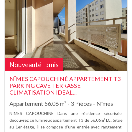
Sous Compromis
Nouveauté
NÎMES CAPOUCHINÉ APPARTEMENT T3
PARKING CAVE TERRASSE
CLIMATISATION IDEAL...
Appartement 56.06 m² - 3 Pièces - Nîmes
NIMES CAPOUCHINE Dans une résidence sécurisée,
découvrez ce lumineux appartement T3 de 56,06m² LC. Situé
au 1er étage, il se compose d'une entrée avec rangement,