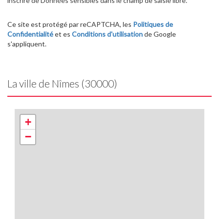
inscrire de Données sensibles dans le champ de saisie libre.
Ce site est protégé par reCAPTCHA, les
Politiques de
Confidentialité
et es
Conditions d'utilisation
de Google
s'appliquent.
La ville de Nîmes (30000)
+
−