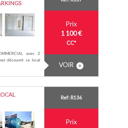
ARKINGS
Prix
1 100 €
CC*
OMMERCIAL avec 2
z découvrir ce local
VOIR
LOCAL
Ref: R136
Prix