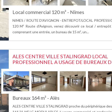
Local commercial 120 m² - Nîmes
NIMES / ROUTE D'AVIGNON - ENTREPOT/LOCAL PROFESS
120 M² Route d'Avignon, venez découvrir ce local / entrepôt
comprenant une entrée, un bureau de 15 m², un...
ALES CENTRE VILLE STALINGRAD LOCAL
PROFESSIONNEL A USAGE DE BUREAUX DE
Bureaux 164 m² - Alès
ALES CENTRE VILLE STALINGRAD proche du périphérique des 
164,21 M² LC MODULABLES à usage commercial et professi