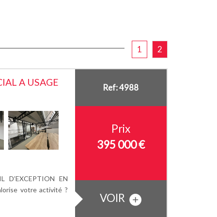
1
2
IAL A USAGE
Ref: 4988
Prix
395 000 €
IL D’EXCEPTION EN
orise votre activité ?
VOIR