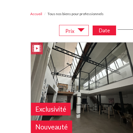
Accueil
Tous nos biens pour professionnels
Trier par :
Date
Prix
Exclusivité
Nouveauté