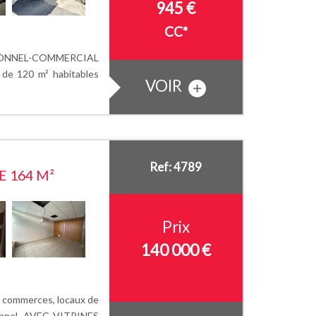
945 €
CC*
IONNEL-COMMERCIAL
 de 120 m² habitables
VOIR
Ref: 4789
 164 M²
Prix
140 000 €
commerces, locaux de
onnel, AVEC VITRINES