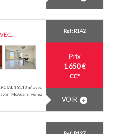
Ref: R142
EC...
Prix
1 650 €
CC*
CIAL 161.18 m² avec
John McAdam, venez
VOIR
Ref: R137