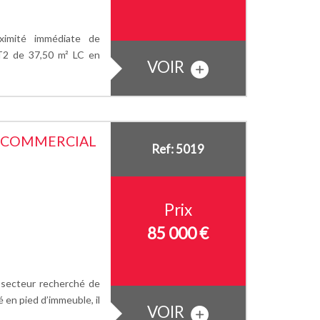
imité immédiate de
 T2 de 37,50 m² LC en
VOIR
L COMMERCIAL
Ref: 5019
Prix
85 000 €
ecteur recherché de
é en pied d’immeuble, il
VOIR