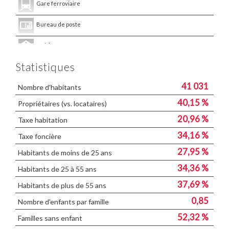
Gare ferroviaire
Bureau de poste
Mairie
Statistiques
Presse et Tabac
41 031
Nombre d'habitants
40,15 %
Propriétaires (vs. locataires)
20,96 %
Taxe habitation
34,16 %
Taxe foncière
27,95 %
Habitants de moins de 25 ans
34,36 %
Habitants de 25 à 55 ans
37,69 %
Habitants de plus de 55 ans
0,85
Nombre d'enfants par famille
52,32 %
Familles sans enfant