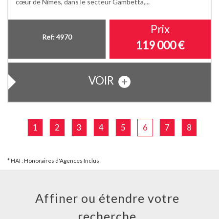
cœur de Nîmes, dans le secteur Gambetta,...
Prix
Ref: 4970
119 000
€
VOIR
1
2
3
4
5
6
7
8
* HAI : Honoraires d'Agences Inclus
Affiner ou étendre votre
recherche