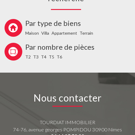
Par type de biens
Maison
Villa
Appartement
Terrain
Par nombre de pièces
T2
T3
T4
T5
T6
Nous contacter
TOURDIAT IMMOBILIER
74-76, avenue georges POMPIDOU
30900
Nimes