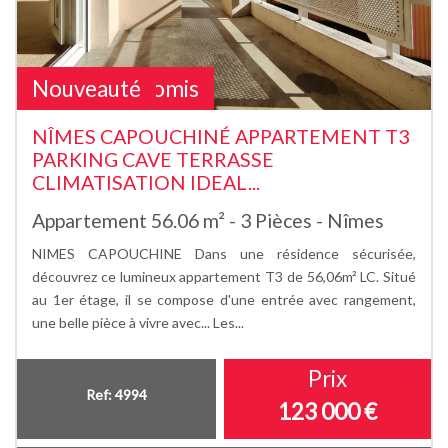
Sous Compromis
Nouveauté
NÎMES CAPOUCHINÉ APPARTEMENT T3
PARKING CAVE TERRASSE
CLIMATISATION IDEAL...
Appartement 56.06 m² - 3 Pièces - Nîmes
NIMES CAPOUCHINE Dans une résidence sécurisée,
découvrez ce lumineux appartement T3 de 56,06m² LC. Situé
au 1er étage, il se compose d'une entrée avec rangement,
une belle pièce à vivre avec... Les...
Prix
Ref: 4994
123 000
€