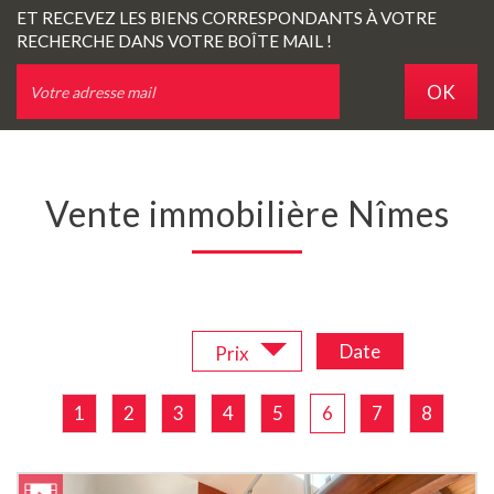
ET RECEVEZ LES BIENS CORRESPONDANTS À VOTRE
RECHERCHE DANS VOTRE BOÎTE MAIL !
OK
Vente immobilière Nîmes
Trier par :
Date
Prix
1
2
3
4
5
6
7
8