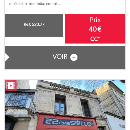
mois. Libre immédiatement....
Prix
Ref: 523.77
40 €
CC*
VOIR