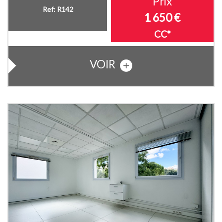
Prix
Ref: R142
1 650 €
CC*
VOIR