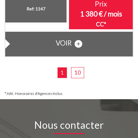
Prix
Ref: 1147
1 380 € / mois
CC*
VOIR
1
10
* HAI : Honoraires d'Agences Inclus
Nous contacter