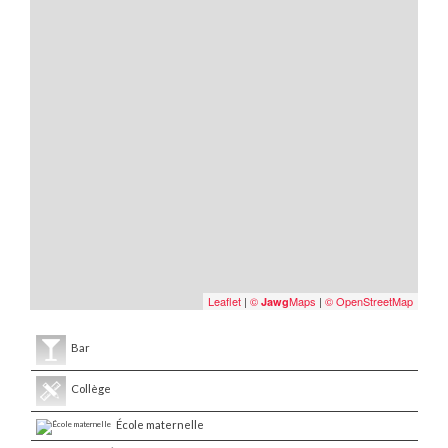
Leaflet
|
©
Maps
|
© OpenStreetMap
Jawg
Bar
Collège
École maternelle