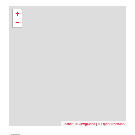
+
−
Leaflet
|
©
Maps
|
© OpenStreetMap
Jawg