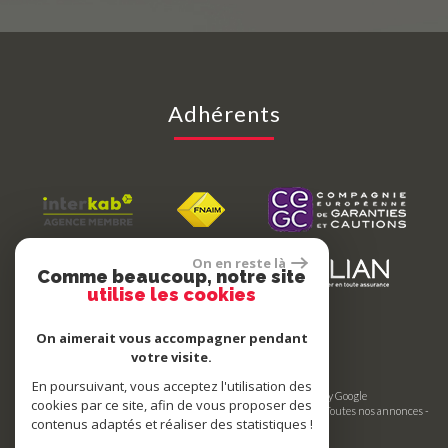
Adhérents
On en reste là
Comme beaucoup, notre site
utilise les cookies
On aimerait vous accompagner pendant
votre visite.
En poursuivant, vous acceptez l'utilisation des
© 2026 | Tous droits réservés | Traduction powered by Google
cookies par ce site, afin de vous proposer des
Plan du site
-
Mentions légales
-
Nos honoraires
-
Liens
-
Admin
-
Toutes nos annonces
-
contenus adaptés et réaliser des statistiques !
Politique RGPD