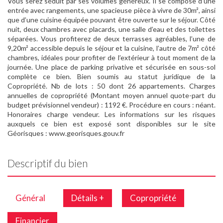
Vous serez séduit par ses volumes généreux. Il se compose d’une
entrée avec rangements, une spacieuse pièce à vivre de 30m², ainsi
que d’une cuisine équipée pouvant être ouverte sur le séjour. Côté
nuit, deux chambres avec placards, une salle d’eau et des toilettes
séparées. Vous profiterez de deux terrasses agréables, l’une de
9,20m² accessible depuis le séjour et la cuisine, l’autre de 7m² côté
chambres, idéales pour profiter de l’extérieur à tout moment de la
journée. Une place de parking privative et sécurisée en sous-sol
complète ce bien. Bien soumis au statut juridique de la
Copropriété. Nb de lots : 50 dont 26 appartements. Charges
annuelles de copropriété (Montant moyen annuel quote-part du
budget prévisionnel vendeur) : 1192 €. Procédure en cours : néant.
Honoraires charge vendeur. Les informations sur les risques
auxquels ce bien est exposé sont disponibles sur le site
Géorisques : www.georisques.gouv.fr
Descriptif du bien
Général
Détails +
Copropriété
Financier