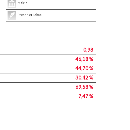
Mairie
Presse et Tabac
0,98
46,18 %
44,70 %
30,42 %
69,58 %
7,47 %