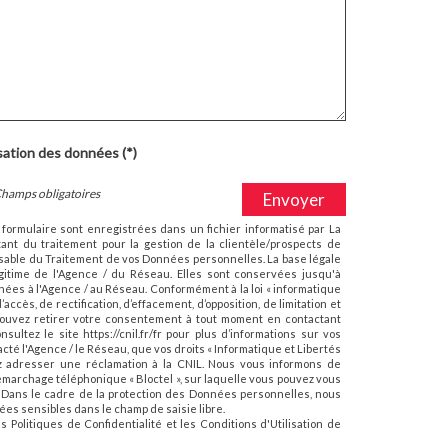
isation des données (*)
Champs obligatoires
Envoyer
e formulaire sont enregistrées dans un fichier informatisé par La
ant du traitement pour la gestion de la clientèle/prospects de
sable du Traitement de vos Données personnelles. La base légale
égitime de l'Agence / du Réseau. Elles sont conservées jusqu'à
ées à l'Agence / au Réseau. Conformément à la loi « informatique
’accès, de rectification, d’effacement, d’opposition, de limitation et
pouvez retirer votre consentement à tout moment en contactant
ultez le site https://cnil.fr/fr pour plus d’informations sur vos
tacté l'Agence / le Réseau, que vos droits « Informatique et Libertés
z adresser une réclamation à la CNIL. Nous vous informons de
 démarchage téléphonique « Bloctel », sur laquelle vous pouvez vous
v.fr Dans le cadre de la protection des Données personnelles, nous
ées sensibles dans le champ de saisie libre.
es
Politiques de Confidentialité
et les
Conditions d'Utilisation
de