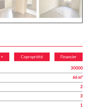
 +
Copropriété
Financier
30000
66 m²
2
3
1