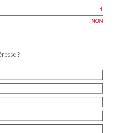
1
NON
éresse ?