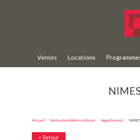
Ventes
Locations
Programme
NIME
Accueil
Vente immobilière à Nîmes
Appartement
NIMES
< Retour