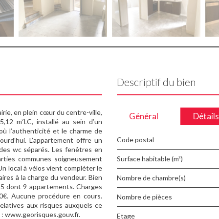
Descriptif du bien
, en plein cœur du centre-ville,
Général
Détails
,12 m²LC, installé au sein d’un
où l’authenticité et le charme de
Code postal
ourd’hui. L’appartement offre un
e des wc séparés. Les fenêtres en
s parties communes soigneusement
Surface habitable (m²)
n local à vélos vient compléter le
aires à la charge du vendeur. Bien
Nombre de chambre(s)
 15 dont 9 appartements. Charges
00€. Aucune procédure en cours.
Nombre de pièces
relatives aux risques auxquels ce
s : www.georisques.gouv.fr.
Etage