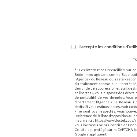
J'accepte les conditions d'util
* 
* : Les informations recueillies sur c
Boite Immo agissant comme Sous-trait
l'Agence / du Réseau qui reste Respon
du traitement repose sur l'intérêt l
demande de suppression et sont destin
et libertés », vous disposez des droits d
de portabilité de vos données. Vous 
directement l’Agence / Le Réseau. Cons
droits. Si vous estimez, après avoir con
» ne sont pas respectés, vous pouve
l’existence de la liste d'opposition au
inscrire ici : https://www.bloctel.gou
vous invitons à ne pas inscrire de Donn
Ce site est protégé par reCAPTCHA, l
Google s'appliquent.