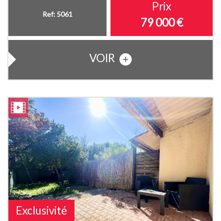
Prix
Ref: 5061
79 000
€
VOIR
Exclusivité