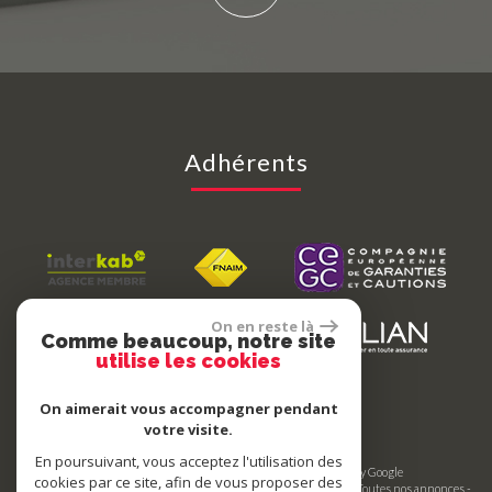
Adhérents
On en reste là
Comme beaucoup, notre site
utilise les cookies
On aimerait vous accompagner pendant
votre visite.
En poursuivant, vous acceptez l'utilisation des
© 2026 | Tous droits réservés | Traduction powered by Google
cookies par ce site, afin de vous proposer des
Plan du site
-
Mentions légales
-
Nos honoraires
-
Liens
-
Admin
-
Toutes nos annonces
-