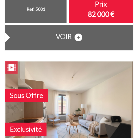
Prix
Ref: 5081
82 000
€
VOIR
Sous Offre
Exclusivité