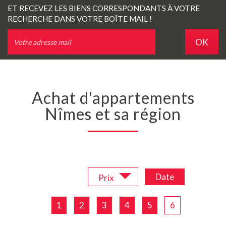
ET RECEVEZ LES BIENS CORRESPONDANTS À VOTRE
RECHERCHE DANS VOTRE BOÎTE MAIL !
OK
Achat d'appartements
Nîmes et sa région
Trier par :
Date
Prix
1
2
3
4
5
6