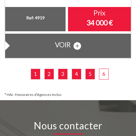
Prix
Ref: 4919
34 000
€
VOIR
1
2
3
4
5
6
* HAI : Honoraires d'Agences Inclus
Nous contacter