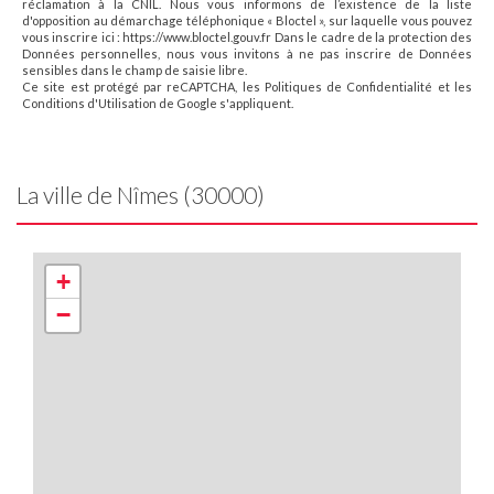
réclamation à la CNIL. Nous vous informons de l’existence de la liste
d'opposition au démarchage téléphonique « Bloctel », sur laquelle vous pouvez
vous inscrire ici : https://www.bloctel.gouv.fr Dans le cadre de la protection des
Données personnelles, nous vous invitons à ne pas inscrire de Données
sensibles dans le champ de saisie libre.
Ce site est protégé par reCAPTCHA, les
Politiques de Confidentialité
et les
Conditions d'Utilisation
de Google s'appliquent.
La ville de Nîmes (30000)
+
−