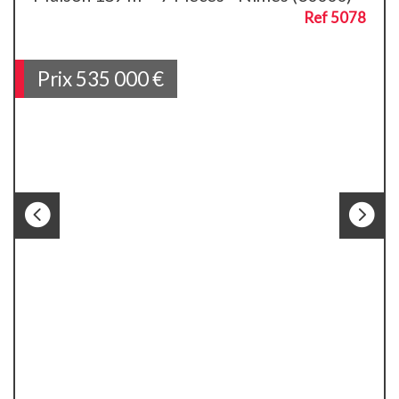
Ref 5078
Prix
535 000
€