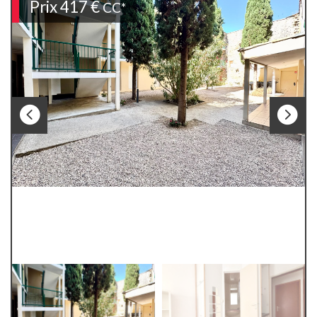
Prix
417 €
CC*