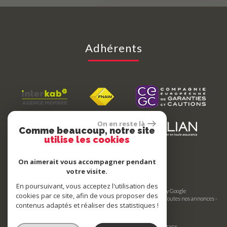
Adhérents
On en reste là
Comme beaucoup, notre site
utilise les cookies
On aimerait vous accompagner pendant
votre visite.
En poursuivant, vous acceptez l'utilisation des
© 2026 | Tous droits réservés | Traduction powered by Google
cookies par ce site, afin de vous proposer des
Plan du site
-
Mentions légales
-
Nos honoraires
-
Liens
-
Admin
-
Toutes nos annonces
-
contenus adaptés et réaliser des statistiques !
Politique RGPD
Site internet compatible multi-supports,
un seul site adaptable à tous les types d'écrans.