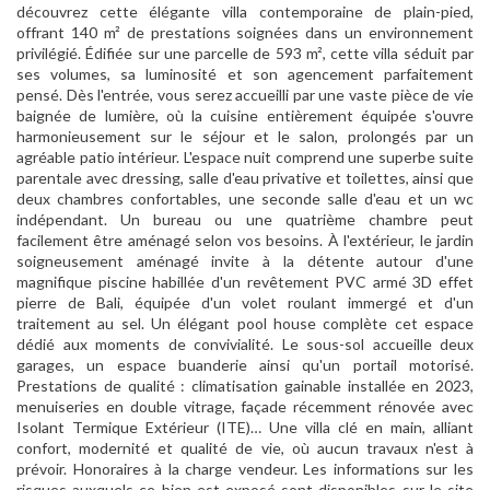
découvrez cette élégante villa contemporaine de plain-pied,
offrant 140 m² de prestations soignées dans un environnement
privilégié. Édifiée sur une parcelle de 593 m², cette villa séduit par
ses volumes, sa luminosité et son agencement parfaitement
pensé. Dès l'entrée, vous serez accueilli par une vaste pièce de vie
baignée de lumière, où la cuisine entièrement équipée s'ouvre
harmonieusement sur le séjour et le salon, prolongés par un
agréable patio intérieur. L'espace nuit comprend une superbe suite
parentale avec dressing, salle d'eau privative et toilettes, ainsi que
deux chambres confortables, une seconde salle d'eau et un wc
indépendant. Un bureau ou une quatrième chambre peut
facilement être aménagé selon vos besoins. À l'extérieur, le jardin
soigneusement aménagé invite à la détente autour d'une
magnifique piscine habillée d'un revêtement PVC armé 3D effet
pierre de Bali, équipée d'un volet roulant immergé et d'un
traitement au sel. Un élégant pool house complète cet espace
dédié aux moments de convivialité. Le sous-sol accueille deux
garages, un espace buanderie ainsi qu'un portail motorisé.
Prestations de qualité : climatisation gainable installée en 2023,
menuiseries en double vitrage, façade récemment rénovée avec
Isolant Termique Extérieur (ITE)… Une villa clé en main, alliant
confort, modernité et qualité de vie, où aucun travaux n'est à
prévoir. Honoraires à la charge vendeur. Les informations sur les
risques auxquels ce bien est exposé sont disponibles sur le site