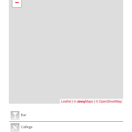
−
Leaflet
|
©
Maps
|
© OpenStreetMap
Jawg
Bar
Collège