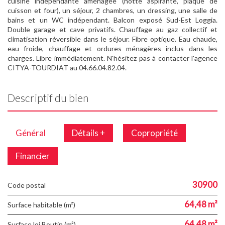
cuisine indépendante aménagée (hotte aspirante, plaque de
cuisson et four), un séjour, 2 chambres, un dressing, une salle de
bains et un WC indépendant. Balcon exposé Sud-Est Loggia.
Double garage et cave privatifs. Chauffage au gaz collectif et
climatisation réversible dans le séjour. Fibre optique. Eau chaude,
eau froide, chauffage et ordures ménagères inclus dans les
charges. Libre immédiatement. N'hésitez pas à contacter l'agence
CITYA-TOURDIAT au 04.66.04.82.04.
Descriptif du bien
Général
Détails +
Copropriété
Financier
30900
Code postal
64,48 m²
Surface habitable (m²)
64,48 m²
Surface loi Boutin (m²)