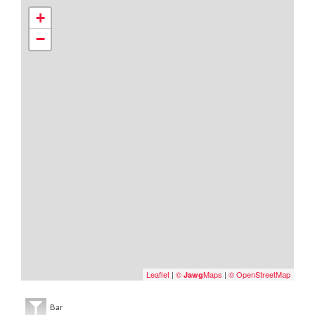
+
−
Leaflet
|
©
Maps
|
© OpenStreetMap
Jawg
Bar