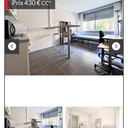
Prix
430 €
CC*