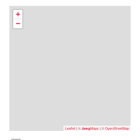
+
−
Leaflet
|
©
Maps
|
© OpenStreetMap
Jawg