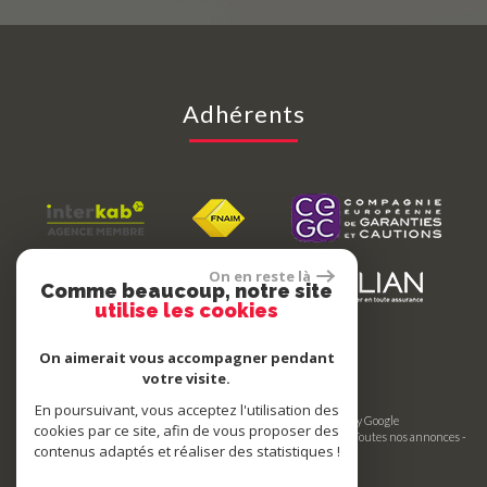
Adhérents
On en reste là
Comme beaucoup, notre site
utilise les cookies
On aimerait vous accompagner pendant
votre visite.
En poursuivant, vous acceptez l'utilisation des
© 2026 | Tous droits réservés | Traduction powered by Google
cookies par ce site, afin de vous proposer des
Plan du site
-
Mentions légales
-
Nos honoraires
-
Liens
-
Admin
-
Toutes nos annonces
-
contenus adaptés et réaliser des statistiques !
Politique RGPD
Site internet compatible multi-supports,